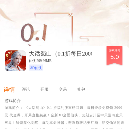
游戏评分
大话蜀山（0.1折每日2000代金）
5.0
仙侠 299.66MB
3D仙侠
详情
评论
开服
交易
礼包
游戏简介
游戏简介： 《大话蜀山》0.1 折福利服重磅回归！每日登录免费领 2000
元 代金券，开局直接躺赢！全新3D全景仙侠，复刻云川至中天浩瀚魔天
三界！解锁魔化觉醒、炼制本命神器，邂逅原著绝美红颜，结交仙途同道