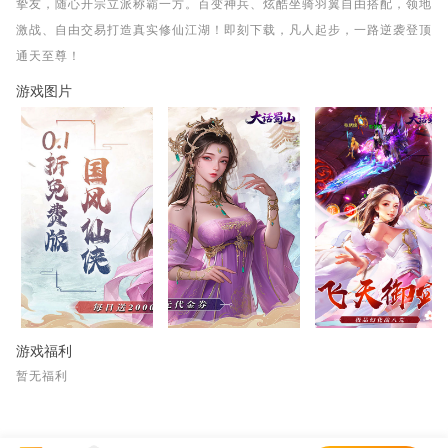
挚友，随心开宗立派称霸一方。百变神兵、炫酷坐骑羽翼自由搭配，领地
激战、自由交易打造真实修仙江湖！即刻下载，凡人起步，一路逆袭登顶
通天至尊！
游戏图片
游戏福利
暂无福利