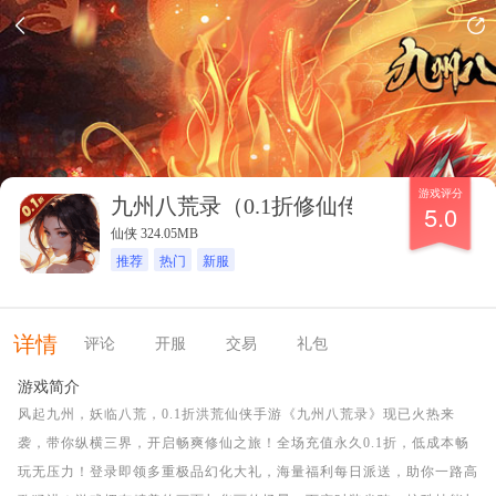
游戏评分
九州八荒录（0.1折修仙传奇）
5.0
仙侠 324.05MB
推荐
热门
新服
详情
评论
开服
交易
礼包
游戏简介
风起九州，妖临八荒，0.1折洪荒仙侠手游《九州八荒录》现已火热来
袭，带你纵横三界，开启畅爽修仙之旅！全场充值永久0.1折，低成本畅
玩无压力！登录即领多重极品幻化大礼，海量福利每日派送，助你一路高