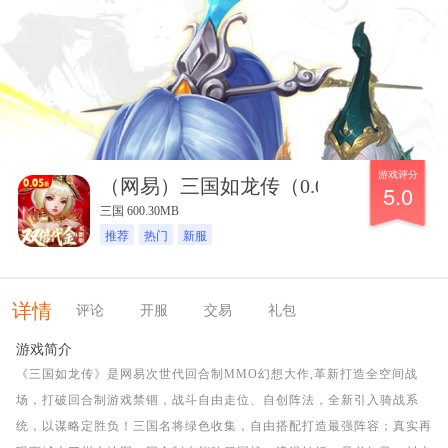
游戏评分
（网易）三国如龙传（0.05折双倍代金
5.0
三国 600.30MB
推荐
热门
新服
详情
评论
开服
交易
礼包
游戏简介
《三国如龙传》是网易次世代回合制MMO幻想大作,革新打造全空间战
场，打破回合制游戏禁锢，战斗自由走位、自创阵法，全新引入骑战系
统，以谋略定胜负！三国名将绿色收集，自由搭配打造最强阵容；真实再