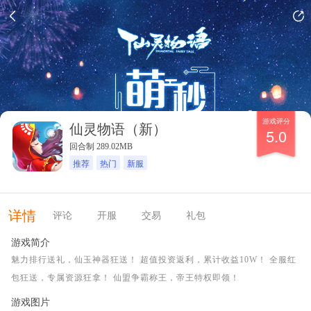
游戏评分
仙灵物语（新）
5.0
回合制 289.02MB
推荐
热门
新服
详情
评论
开服
交易
礼包
游戏简介
魅力排行送礼，仙玉神器狂送！ 超值投资返利，累计收益10W！ 全服红
包狂送，专属资源狂拿！ 仙盟争霸称王，帝王特权即领！
游戏图片