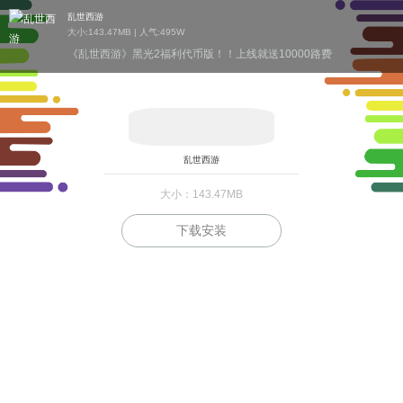
乱世西游
大小:143.47MB | 人气:
495W
《乱世西游》黑光2福利代币版！！上线就送10000路费+11600如意
乱世西游
大小：143.47MB
下载安装