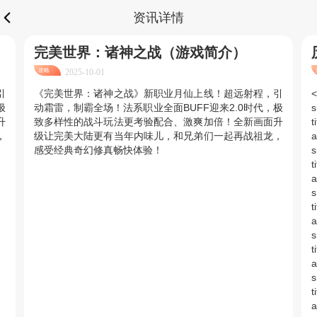
资讯详情
完美世界：诸神之战（游戏简介）
攻略
2025-10-01
引
《完美世界：诸神之战》新职业月仙上线！超远射程，引
<
极
动霜雷，制霸全场！法系职业全面BUFF迎来2.0时代，极
s
升
致多样性的战斗玩法更考验配合、激爽加倍！全新画面升
t
，
级让完美大陆更有当年内味儿，和兄弟们一起再战祖龙，
a
感受经典奇幻修真畅快体验！
s
t
a
s
t
a
s
t
a
s
t
a