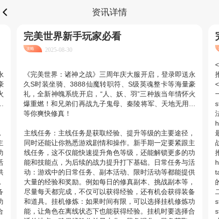
资讯详情
完美世界新手玩家必看
攻略
2025-08-30
<
永
《完美世界：诸神之战》三周年庆大服开启，登录即送永
推
豪
久S时装坐骑、3888仙魔转职符、S级英魂整卡等海量豪
<
火
礼，全新神魄系统开启，“人、妖、羽”三种族当年情怀火
一
…
爆重燃！和兄弟们再战九子鬼母、秦陵将军、天地无用…
等你爽快修真！
h
，
主线任务：主线任务是获取经验、提升等级的主要途径，
主
同时还能让你熟悉游戏剧情和操作。新手期一定要紧跟主
功
线任务，这不仅能快速提升角色等级，还能解锁更多的功
活
能和技能点，为后续的战力提升打下基础。日常任务与活
h
供
动：游戏中的日常任务、副本活动、限时活动等都能提供
，
大量的经验和奖励。例如每日的修真副本、挑战副本等，
的
备
尽量每天都完成，不仅可以获得经验，还有机会获得装备
二
功
和道具。挂机修炼：如果时间有限，可以选择挂机修炼功
s
合
能，让角色在离线状态下也能获得经验。挂机时要选择合