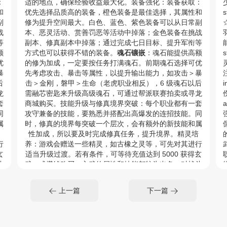
：
适的地点，确保经验收益最大化。装备强化：装备获取：
和
优先选择品质高的装备，橙色装备是最佳选择，其属性和
s
副
修为提升空间最大。白色、蓝色、紫色装备可以从日常副
☆
战
本、恶灵活动、赏善罚恶等活动中掉落；金色装备在挑战
等
副本、修真副本中掉落；通过完成七日目标、提升军衔等
能
额
方式也可以获得不错的装备。
魂石镶嵌
：魂石能提供高额
优
的修为加成，一定要按任务打满魂石。前期魂石选择可优
暴
先考虑攻击、暴击等属性，以提升输出能力，如攻击＞暴
后
击＞金刚，磐甲＞生命（老虎职业相反），6 级魂石以后
i
龙
需融芯密匙来升级高级魂石，可通过帮派联赛拍卖或寻龙
伤
套
商城购买。技能升级与修真境界突破：每个职业都有一套
同
攻守兼备的技能，要熟悉并搭配出高爆发的连招技能。同
属
时，修真的境界每突破一个层次，会有额外的新技能和属
性加成，所以要及时完成修真任务，提升境界。精灵培
的
行
养：游戏会赠送一些精灵，如古橡之灵等，可先对其进行
武
玄
适当升级过渡。若有条件，可等待充值达到 5000 获得玄
斗
武，或攒钱购买，玄武的属性和技能都较为出色，对战斗
刷
力提升有很大帮助。天书搭配：前期可通过完成活动、刷
书
威望等方式获取天书碎片，兑换临江仙、古代秘卷等天书
i
上一篇
下一篇
天
来提升属性。记得每天参与相关活动，积累资源来升级天
<
书。
提
帮贡运用帮派任务产出帮贡，用于升级生活技能盈利或提