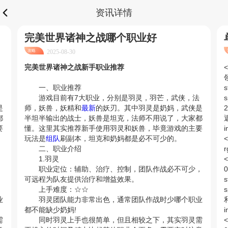
资讯详情
完美世界诸神之战哪个职业好
攻略
2025-08-30
完美世界诸神之战新手职业推荐
<
一、职业推荐
s
游戏目前有7大职业，分别是羽灵，羽芒，武侠，法
s
是
师，妖兽，妖精和
最新
的妖刃。其中羽灵是奶妈，武侠是
2
都
半坦半输出的战士，妖兽是坦克，法师不用说了，大家都
返
要
懂。这里其实推荐新手使用羽灵和妖兽，毕竟游戏的主要
i
玩法是
组队
刷副本，坦克和奶妈都是必不可少的。
<
二、职业介绍
r
1.羽灵
<
，
职业定位：辅助、治疗、控制，团队作战必不可少，
0
可远程为队友提供治疗和增益效果。
s
上手难度：☆☆
业
羽灵团队能力非常出色，通常团队作战时少哪个职业
利
都不能缺少奶妈!
i
需
同时羽灵上手也很简单，但且相较之下，其实羽灵需
<