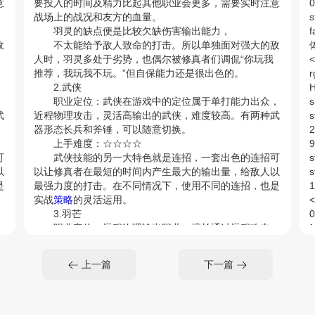
意
要投入的时间及精力比起其他职业会更多，需要实时注意
0
战场上的战况和友方的血量。
s
羽灵的缺点便是比较欠缺伤害输出能力，
f
敌
不太能给予敌人致命的打击。所以单独面对强大的敌
人时，羽灵多处于劣势，也偶尔被修真者们调侃“你玩我
<
推荐，我玩我不玩。”但自保能力还是很出色的。
r
2.武侠
H
，
职业定位：武侠在游戏中的定位属于单打能力出众，
武
近程物理攻击，灵活高输出的武侠，难度较高。有两种武
s
器形态长兵和斧锤，可以随意切换。
2
上手难度：☆☆☆☆
9
可
武侠技能的另一大特色就是连招，一套出色的连招可
s
以
以让修真者在最短的时间内产生最大的输出量，给敌人以
s
是
最强力度的打击。在不同情况下，使用不同的连招，也是
1
实战
策略
的灵活运用。
<
3.羽芒
0
，
职业定位：远程物理输出职业，擅长通过远程攻击，
f
对单体敌人造成大量伤害。
0
上手难度：☆☆☆☆
f
上一篇
下一篇
远
羽芒的伤害比较强，尤其是单体输出能力，更是远远
超出了其他职业。
f
行
除此之外，羽芒在释放大多数技能的时候都可以进行
f
移动
，所以羽芒的机动能力也很强!边释放边进行走位。
0