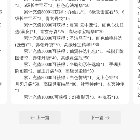
*3、5级长生宝石*3、粉色心法精华*50
<
6
累计充值8000可获得：乔仙儿*1、6级攻击宝石*3、6
级长生宝石*3、青玄丹袋*15
任
累计充值10000可获得：灵宝·云中鸢*2、红色心法任
1
选(暴戾)*1、青玄丹袋*25、高级珍宝精华Ⅱ*30
累计充值20000可获得：圣洁马车*1、红色仙魂任选
(强击)*1、赤翎丹袋*30、高级珍宝精华Ⅱ*30
2
阶
累计充值30000可获得：仙翼任选礼包I*1、戒指升阶
图谱*2、赤翎丹袋*40、高级灵尘瓶*50
3
累计充值50000可获得：坐骑幻形任选箱*1、手镯升
阶图谱*2、崩玉丹袋*40、高级灵尘瓶*50
累计充值80000可获得：白色誓约*1、无上心经*8、
心
使
月刃丹袋*50、高级灵宝结晶*80、社帝神使*1、玄冥神使
*1
累计充值100000可获得：幻夜影刃*3、神魂石*10、
4
武
影刃丹袋*50、高级灵宝结晶*80、社帝偃武*1、玄冥偃武
a
*1
累计充值150000可获得：双人坐骑大礼·仙翼*1、化
上一篇
下一篇
、
神丹*20、耀刃丹袋*60、上古万能碎片*8、金曜神使*1、
2
夏司神使*1、木德神使*1
累计充值200000可获得：装备&幻化&道具任选*1、