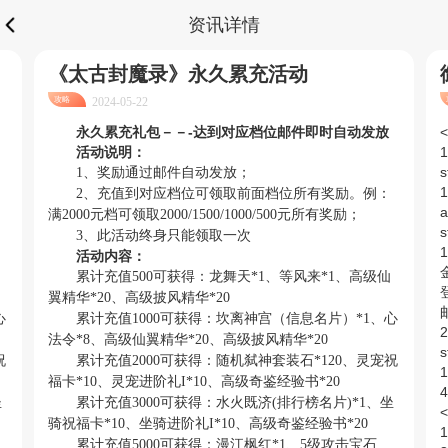
资讯详情
《太古封魔录》永久累充活动
攻略
2024-05-22
永久累充礼包－－-达到对应档位邮件即时自动发放
<
活动说明：
s
1、奖励通过邮件自动发放；
1
2、充值到对应档位可领取前面档位所有奖励。例：
a
满2000元档可领取2000/1500/1000/500元所有奖励；
s
3、此活动终身只能领取一次
活动内容：
累计充值500可获得：龙舞天*1、等风来*1、高级仙
翼精华*20、高级披风精华*20
心
累计充值1000可获得：坎离神宫（信息名片）*1、心
2
法令*8、高级仙翼精华*20、高级披风精华*20
s
祝
累计充值2000可获得：随机弑神套装石*120、灵宠祝
福卡*10、灵宠进阶礼I*10、高级奇鉴经验书*20
坐
累计充值3000可获得：水火既济(排行榜名片)*1、坐
<
骑祝福卡*10、坐骑进阶礼I*10、高级奇鉴经验书*20
累计充值5000可获得：漫江枫红*1、5级攻击宝石