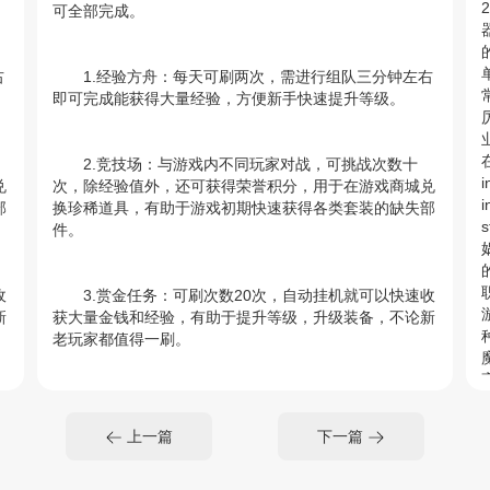
可全部完成。
右
1.经验方舟：每天可刷两次，需进行组队三分钟左右
即可完成能获得大量经验，方便新手快速提升等级。
2.竞技场：与游戏内不同玩家对战，可挑战次数十
i
兑
次，除经验值外，还可获得荣誉积分，用于在游戏商城兑
i
部
换珍稀道具，有助于游戏初期快速获得各类套装的缺失部
s
件。
收
3.赏金任务：可刷次数20次，自动挂机就可以快速收
新
获大量金钱和经验，有助于提升等级，升级装备，不论新
老玩家都值得一刷。
4.世界首领：每日限定3次，是所有普通玩家日常获
。
得极品装备，和高级翅膀的主要途径。也属于必做任务。
上一篇
下一篇