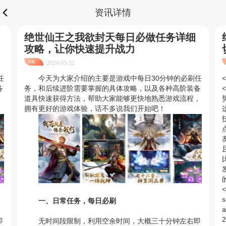
资讯详情
绝世仙王之我欲封天每日必做任务详细
攻略，让你快速提升战力
攻略
2024-05-22
任
今天为大家介绍的主要是游戏中每日30分钟的必刷任
<
备
务，和后续进阶需要掌握的具体攻略，以及各种高阶装备
<
，
道具快速获得方法，帮助大家能够更快地熟悉游戏流程，
拥有更好的游戏体验，话不多说我们开始吧！
的
<
s
一、日常任务，每日必刷
a
2
即
无时间段限制，利用空余时间，大概三十分钟左右即