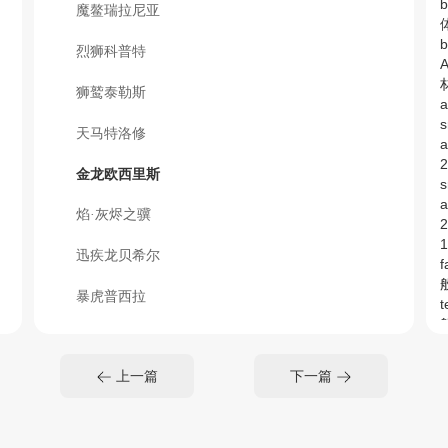
b
魔鳌瑞拉尼亚
体
b
烈狮科普特
材
狮鹫泰勒斯
s
天马特洛修
a
金龙欧西里斯
s
a
焰·灰烬之骥
2
1
迅疾龙贝希尔
般
暴虎普西拉
般
科多焚里尔
s
上一篇
下一篇
魔熊杰拉德
s
地狱战马文莱
s