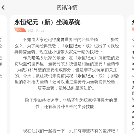
资讯详情
永恒纪元（新）坐骑系统
攻略
2024-05-22
鹫
还记得
魔兽
世界里的经典坐骑———狮鹫
<
不知道大家
s
经
么？。为了向经典致敬，《
永恒纪元
：戒》也出了同款经
r
典狮鹫坐骑。现在让小编带大家先一睹为快吧~~
史
作为
暗黑
系玩家的最爱，在《永恒纪元》所塑造的史
b
作
诗级
魔幻
世界里，坐骑时装系统也是相当的重要！坐骑作
为战力和外型的重要组成部分，也是非常受玩家们关注
s
版
的。今天，就让我们来提前揭秘《
永恒纪元
：戒》手游版
r
里的各种给力坐骑！
，
还可以通过坐骑丹为坐骑提供经验，
培养坐骑，最终达到坐骑进阶。
的
除了增加移动速度，坐骑还能为玩家提供强大的属
a
性，还有着各种各样的坐骑技能。
b
<
！
现在让我们一起看一下，到底有哪些稀有的坐骑吧！