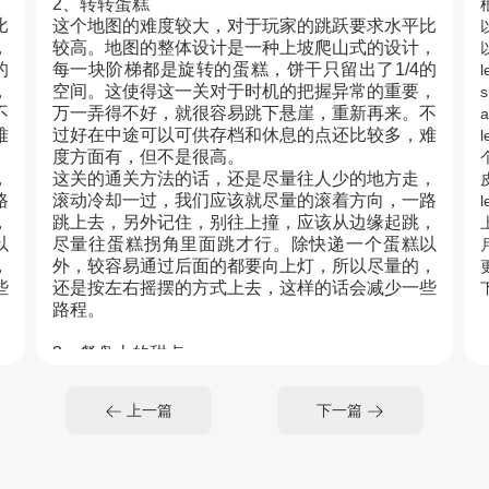
2、转转蛋糕
比
这个地图的难度较大，对于玩家的跳跃要求水平比
，
较高。地图的整体设计是一种上坡爬山式的设计，
的
每一块阶梯都是旋转的蛋糕，饼干只留出了1/4的
l
，
空间。这使得这一关对于时机的把握异常的重要，
s
不
万一弄得不好，就很容易跳下悬崖，重新再来。不
a
难
过好在中途可以可供存档和休息的点还比较多，难
l
度方面有，但不是很高。
，
这关的通关方法的话，还是尽量往人少的地方走，
路
滚动冷却一过，我们应该就尽量的滚着方向，一路
l
，
跳上去，另外记住，别往上撞，应该从边缘起跳，
以
尽量往蛋糕拐角里面跳才行。除快递一个蛋糕以
，
外，较容易通过后面的都要向上灯，所以尽量的，
些
还是按左右摇摆的方式上去，这样的话会减少一些
下
路程。
3、餐盘上的甜点
，
这个关卡地图的布局整体上来看还是较为的困难，
通
一条直线经典的竞速赛，要在规定的通关人数内通
上一篇
下一篇
铺
关。整体的设计有蛋糕，糖果等，沿着一条直线铺
展而来，是比较长的一张地图。
梯
由于地图的造型是一条长长的直线，加上下坡的梯
到
子行，所以玩家们可以巧妙的利用滚动技能来起到