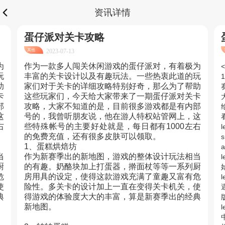
资讯详情
蛋仔派对关卡攻略
其他
2023-07-13
为
作为一款多人闯关休闲游戏的蛋仔派对，有着极为
<
玩
丰富的关卡设计以及有趣玩法。一些热衷此道的玩
助
家们对于关卡的详细攻略特别好奇，那么为了帮助
卡
这些玩家们，今天给大家带来了一期蛋仔派对关卡
部
攻略，大家不知道的是，目前很多游戏都是有内部
这
号的，我曾听朋友说，他在游人特权站管网上，这
右
些特殊帐号的主要好处就是，每日都有1000左右
l
的免费充值，还有很多皮肤可以领取。
s
1、蛋糕烘焙坊
a
当
作为新赛季出的新地图，游戏的整体设计玩法相当
l
厨
的有趣。奶酪块加上打蛋器，擀面杖等等一系列厨
危
房用具的设定，使得这款游戏充满了童趣又富有危
l
使
险性。多关卡的设计加上一直在变得关卡机关，使
典
得游戏的体验度大大的丰富，算是新赛季出的经典
版
新地图。
l