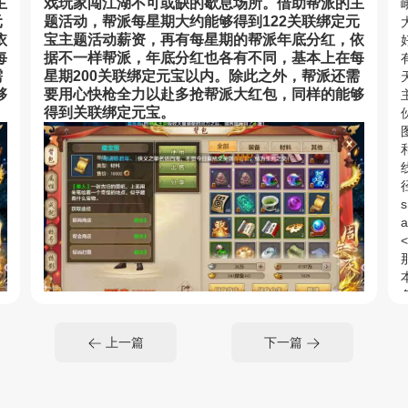
主
戏玩家闯江湖不可或缺的歇息场所。借助帮派的主
元
题活动，帮派每星期大约能够得到122关联绑定元
依
宝主题活动薪资，再有每星期的帮派年底分红，依
每
据不一样帮派，年底分红也各有不同，基本上在每
需
星期200关联绑定元宝以内。除此之外，帮派还需
够
要用心快枪全力以赴多抢帮派大红包，同样的能够
得到关联绑定元宝。
s
a
家
3、除去平时最新福利和帮派盈利以外，游戏玩家
、
还能够借助官方网站公众平台的每星期每日签到、
上一篇
下一篇
最
除
每个月每日签到得到关联绑定元宝，最新福利。除
<
到
此之外，身为弟子的游戏玩家，每星期还能够得到
s
100关联绑定元宝；星期三客户端更新以后。
a
邦
4、每星期游戏玩家还在积分兑换商城内，换取邦