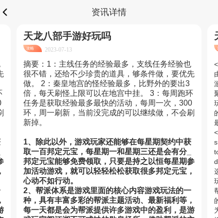
资讯详情
天龙八部手游好玩吗
攻略
2023-07-13
也
摘要：1：主线任务的经验最多，支线任务经验也
先
很不错，还给不少珍贵的道具，够条件做，要优先
做。 2：秦皇地宫的怪经验最多，比野外的要出3
环
倍，每天刷怪上限可以在地宫中挂。 3：每周跑环
0
任务是获取经验最多最快的活动，每周一次，300
刷
环，周一刷新，当前没完成的可以继续做，不会刷
新掉。
获
1、除此以外，游戏玩家还能够在每星期契约中获
s
_
取一百邦定元宝，每星期一和星期三还是会有分_
t
参
邦定元宝能够免费领取，只要是持之以恒每星期参
d
，
加活动游戏，就可以轻轻松松获取很多邦定元宝，
心动不如行动。
一
2、帮派体系是游戏里面的核心内容游戏玩法的一
，
种，具有丰富多彩的帮派主题活动、最新福利等，
游
每一天都是会为帮派提供许多游戏中的盈利，是游